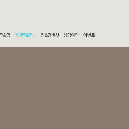
터&멍
백반증&건선
점&검버섯
상담예약
이벤트