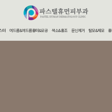
스터
여드름&여드름흉터&모공
색소&홍조
문신제거
탈모&제모
흉