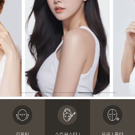
리프팅
스킨부스터 I
모공 I 흉터