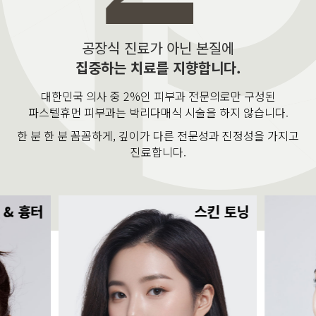
공장식 진료가 아닌 본질에
집중하는 치료를 지향합니다.
대한민국 의사 중 2%인 피부과 전문의로만 구성된
파스텔휴먼 피부과는 박리다매식 시술을 하지 않습니다.
한 분 한 분 꼼꼼하게, 깊이가 다른 전문성과 진정성을 가지고
진료합니다.
 & 흉터
스킨 토닝