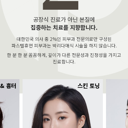
공장식 진료가 아닌 본질에
집중하는 치료를 지향합니다.
대한민국 의사 중 2%인 피부과 전문의로만 구성된
파스텔휴먼 피부과는 박리다매식 시술을 하지 않습니다.
한 분 한 분 꼼꼼하게, 깊이가 다른 전문성과 진정성을 가지고
진료합니다.
 & 흉터
스킨 토닝