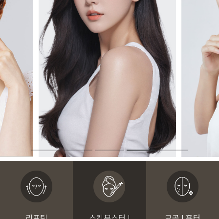
리프팅
스킨부스터 I
모공 I 흉터