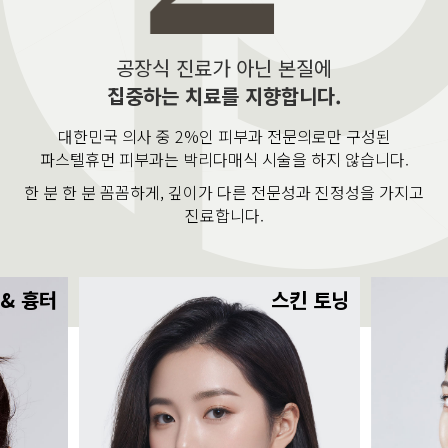
공장식 진료가 아닌 본질에
집중하는 치료를 지향합니다.
대한민국 의사 중 2%인 피부과 전문의로만 구성된
파스텔휴먼 피부과는 박리다매식 시술을 하지 않습니다.
한 분 한 분 꼼꼼하게, 깊이가 다른 전문성과 진정성을 가지고
진료합니다.
 & 흉터
스킨 토닝