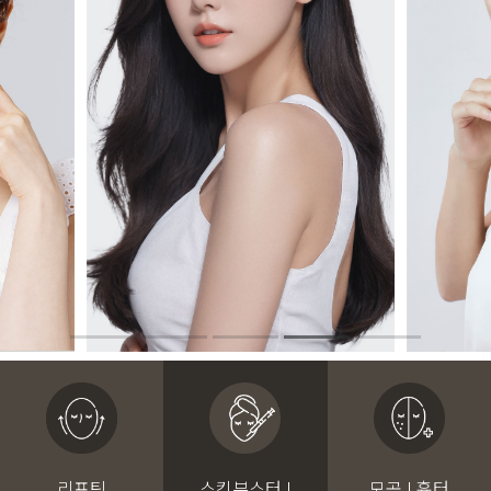
리프팅
스킨부스터 I
모공 I 흉터