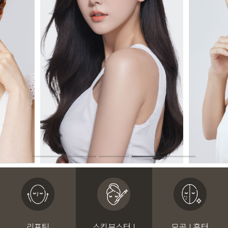
리프팅
스킨부스터 I
모공 I 흉터