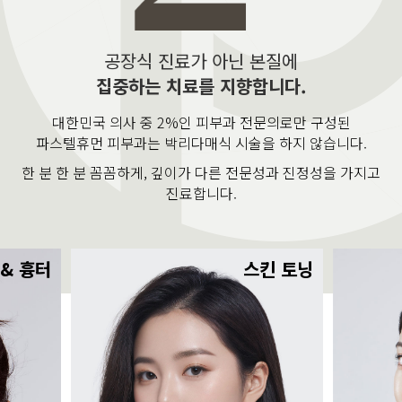
공장식 진료가 아닌 본질에
집중하는 치료를 지향합니다.
대한민국 의사 중 2%인 피부과 전문의로만 구성된
파스텔휴먼 피부과는 박리다매식 시술을 하지 않습니다.
한 분 한 분 꼼꼼하게, 깊이가 다른 전문성과 진정성을 가지고
진료합니다.
 & 흉터
스킨 토닝