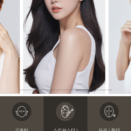
리프팅
스킨부스터 I
모공 I 흉터