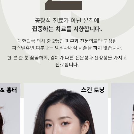
공장식 진료가 아닌 본질에
집중하는 치료를 지향합니다.
대한민국 의사 중 2%인 피부과 전문의로만 구성된
파스텔휴먼 피부과는 박리다매식 시술을 하지 않습니다.
한 분 한 분 꼼꼼하게, 깊이가 다른 전문성과 진정성을 가지고
진료합니다.
 & 흉터
스킨 토닝