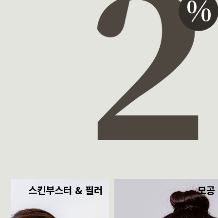
스킨부스터 & 필러
모공