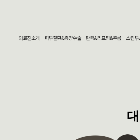
의료진소개
피부질환&종양수술
탄력&리프팅&주름
스킨부
대