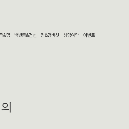
터&멍
백반증&건선
점&검버섯
상담예약
이벤트
문의