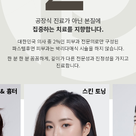
공장식 진료가 아닌 본질에
집중하는 치료를 지향합니다.
대한민국 의사 중 2%인 피부과 전문의로만 구성된
파스텔휴먼 피부과는 박리다매식 시술을 하지 않습니다.
한 분 한 분 꼼꼼하게, 깊이가 다른 전문성과 진정성을 가지고
진료합니다.
 & 흉터
스킨 토닝