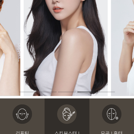
리프팅
스킨부스터 I
모공 I 흉터