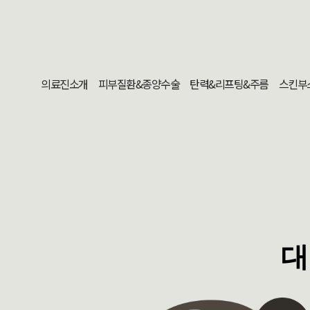
의료진소개
피부질환&종양수술
탄력&리프팅&주름
스킨부
대