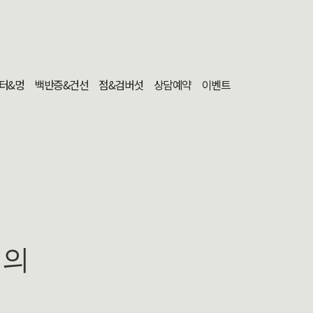
터&멍
백반증&건선
점&검버섯
상담예약
이벤트
문의