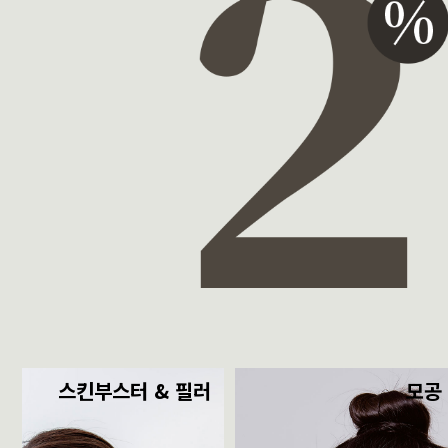
스킨부스터 & 필러
모공