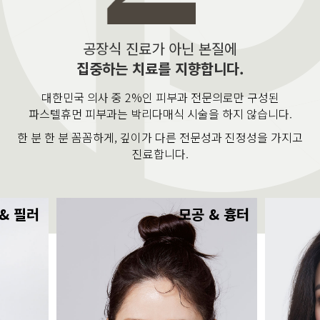
공장식 진료가 아닌 본질에
집중하는 치료를 지향합니다.
대한민국 의사 중 2%인 피부과 전문의로만 구성된
파스텔휴먼 피부과는 박리다매식 시술을 하지 않습니다.
한 분 한 분 꼼꼼하게, 깊이가 다른 전문성과 진정성을 가지고
진료합니다.
& 필러
모공 & 흉터