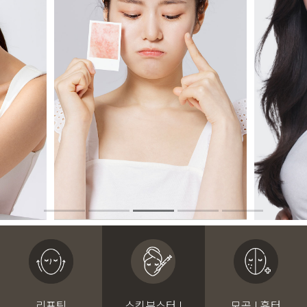
리프팅
스킨부스터 I
모공 I 흉터