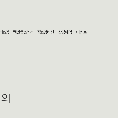
터&멍
백반증&건선
점&검버섯
상담예약
이벤트
문의