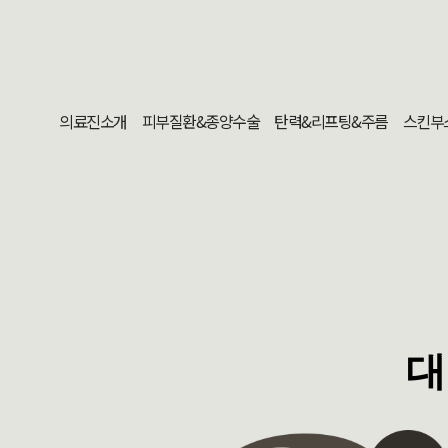
의료진소개
피부질환&종양수술
탄력&리프팅&주름
스킨부
대