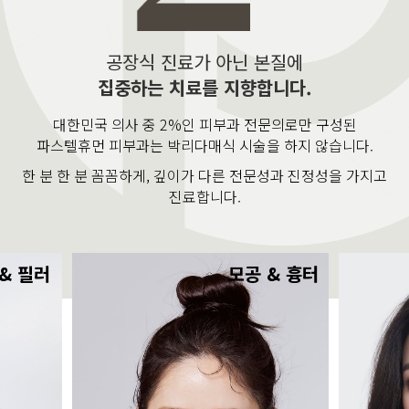
공장식 진료가 아닌 본질에
집중하는 치료를 지향합니다.
대한민국 의사 중 2%인 피부과 전문의로만 구성된
파스텔휴먼 피부과는 박리다매식 시술을 하지 않습니다.
한 분 한 분 꼼꼼하게, 깊이가 다른 전문성과 진정성을 가지고
진료합니다.
& 필러
모공 & 흉터