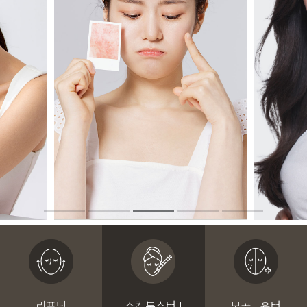
리프팅
스킨부스터 I
모공 I 흉터