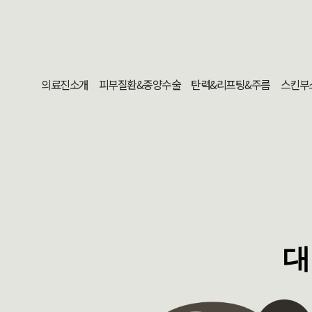
의료진소개
피부질환&종양수술
탄력&리프팅&주름
스킨부
대