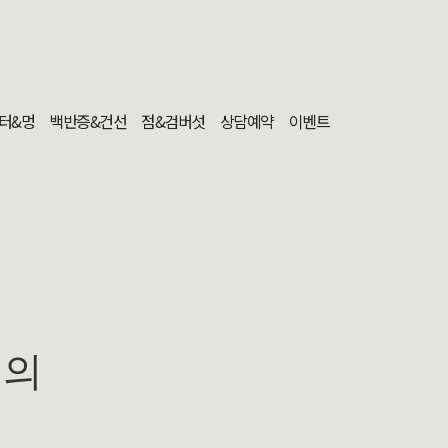
터&멍
백반증&건선
점&검버섯
상담예약
이벤트
문의