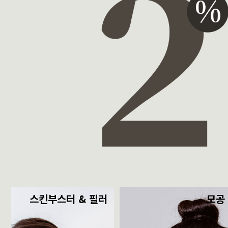
스킨부스터 & 필러
모공