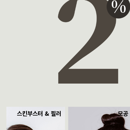
스킨부스터 & 필러
모공