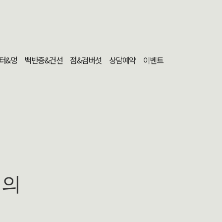
터&멍
백반증&건선
점&검버섯
상담예약
이벤트
문의