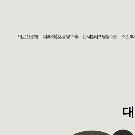
의료진소개
피부질환&종양수술
탄력&리프팅&주름
스킨부
대