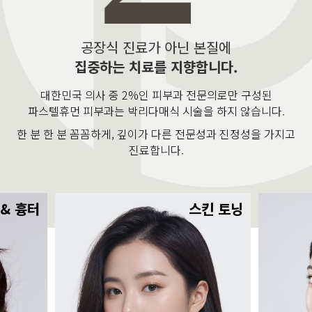
공장식 진료가 아닌 본질에
집중하는 치료를 지향합니다.
대한민국 의사 중 2%인 피부과 전문의로만 구성된
파스텔휴먼 피부과는 박리다매식 시술을 하지 않습니다.
한 분 한 분 꼼꼼하게, 깊이가 다른 전문성과 진정성을 가지고
진료합니다.
 & 흉터
스킨 토닝