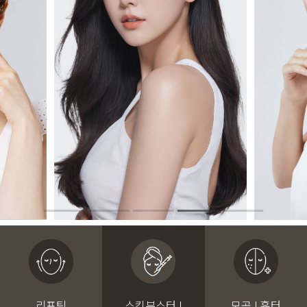
리프팅
스킨부스터 I
모공 I 흉터