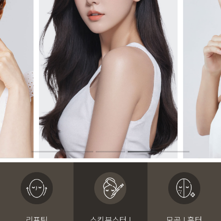
리프팅
스킨부스터 I
모공 I 흉터