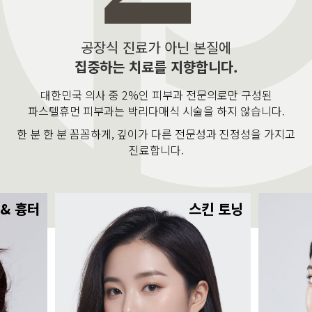
공장식 진료가 아닌 본질에
집중하는 치료를 지향합니다.
대한민국 의사 중 2%인 피부과 전문의로만 구성된
파스텔휴먼 피부과는 박리다매식 시술을 하지 않습니다.
한 분 한 분 꼼꼼하게, 깊이가 다른 전문성과 진정성을 가지고
진료합니다.
 & 흉터
스킨 토닝