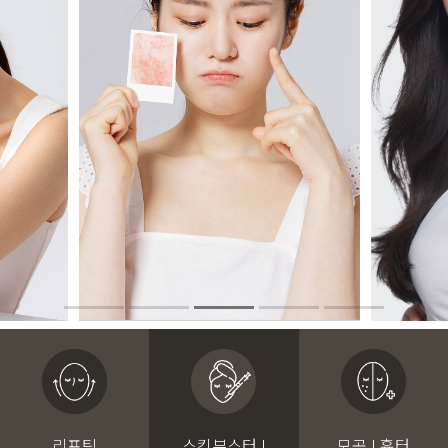
리프팅
스킨부스터 I
모공 I 흉터