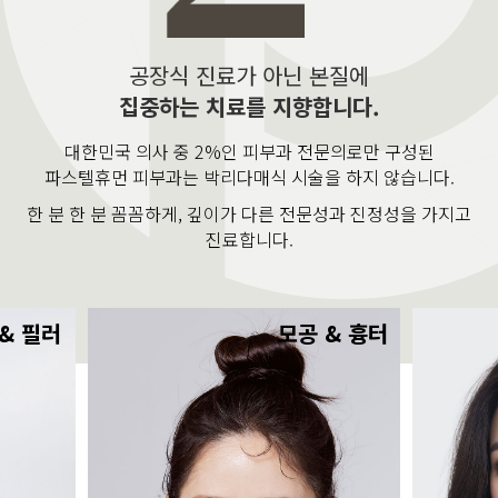
공장식 진료가 아닌 본질에
집중하는 치료를 지향합니다.
대한민국 의사 중 2%인 피부과 전문의로만 구성된
파스텔휴먼 피부과는 박리다매식 시술을 하지 않습니다.
한 분 한 분 꼼꼼하게, 깊이가 다른 전문성과 진정성을 가지고
진료합니다.
& 필러
모공 & 흉터