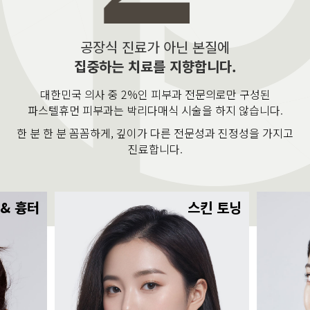
공장식 진료가 아닌 본질에
집중하는 치료를 지향합니다.
대한민국 의사 중 2%인 피부과 전문의로만 구성된
파스텔휴먼 피부과는 박리다매식 시술을 하지 않습니다.
한 분 한 분 꼼꼼하게, 깊이가 다른 전문성과 진정성을 가지고
진료합니다.
 & 흉터
스킨 토닝