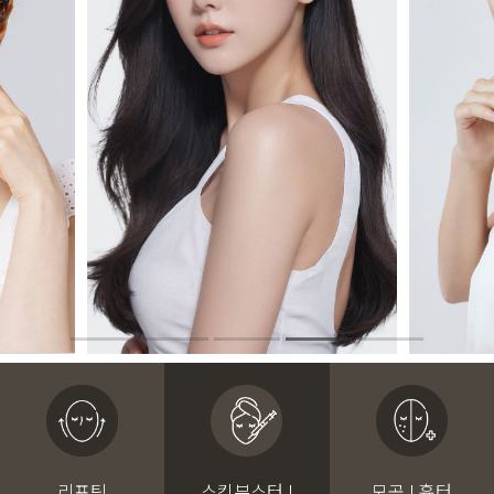
리프팅
스킨부스터 I
모공 I 흉터