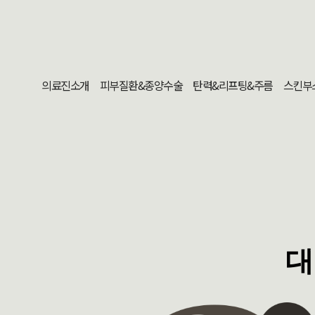
의료진소개
피부질환&종양수술
탄력&리프팅&주름
스킨부
대