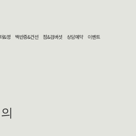
터&멍
백반증&건선
점&검버섯
상담예약
이벤트
문의