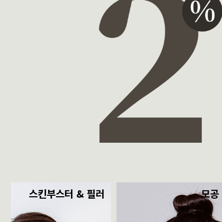
스킨부스터 & 필러
모공