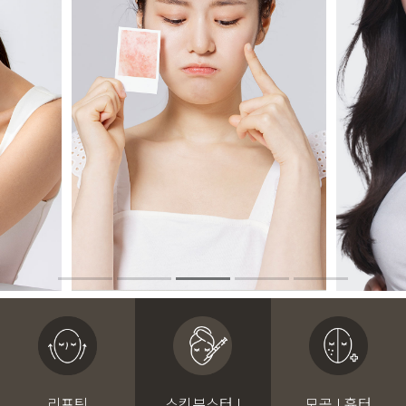
리프팅
스킨부스터 I
모공 I 흉터