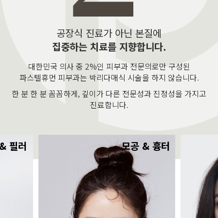
공장식 진료가 아닌 본질에
집중하는 치료를 지향합니다.
대한민국 의사 중 2%인 피부과 전문의로만 구성된
파스텔휴먼 피부과는 박리다매식 시술을 하지 않습니다.
한 분 한 분 꼼꼼하게, 깊이가 다른 전문성과 진정성을 가지고
진료합니다.
& 필러
모공 & 흉터