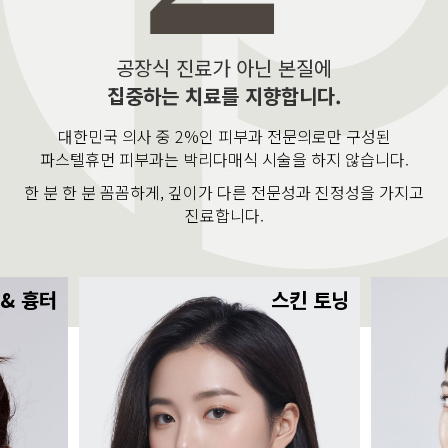
공장식 진료가 아닌 본질에
집중하는 치료를 지향합니다.
대한민국 의사 중 2%인 피부과 전문의로만 구성된
파스텔휴먼 피부과는 박리다매식 시술을 하지 않습니다.
한 분 한 분 꼼꼼하게, 깊이가 다른 전문성과 진정성을 가지고
진료합니다.
 & 흉터
스킨 토닝