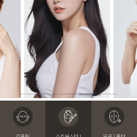
리프팅
스킨부스터 I
모공 I 흉터