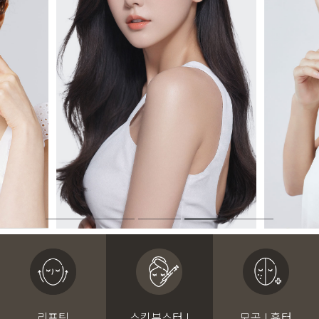
리프팅
스킨부스터 I
모공 I 흉터