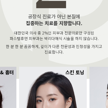
공장식 진료가 아닌 본질에
집중하는 치료를 지향합니다.
대한민국 의사 중 2%인 피부과 전문의로만 구성된
파스텔휴먼 피부과는 박리다매식 시술을 하지 않습니다.
한 분 한 분 꼼꼼하게, 깊이가 다른 전문성과 진정성을 가지고
진료합니다.
 & 흉터
스킨 토닝