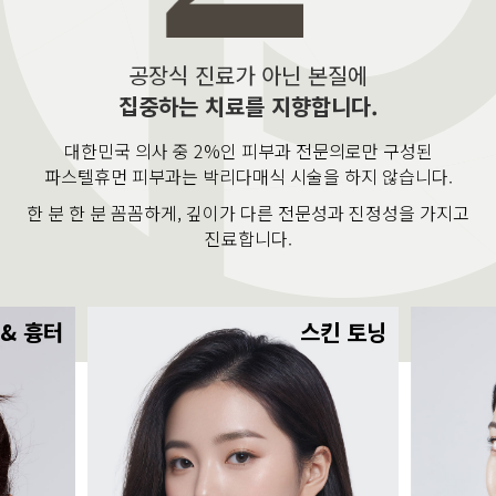
공장식 진료가 아닌 본질에
집중하는 치료를 지향합니다.
대한민국 의사 중 2%인 피부과 전문의로만 구성된
파스텔휴먼 피부과는 박리다매식 시술을 하지 않습니다.
한 분 한 분 꼼꼼하게, 깊이가 다른 전문성과 진정성을 가지고
진료합니다.
 & 흉터
스킨 토닝