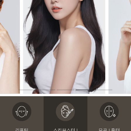
리프팅
스킨부스터 I
모공 I 흉터