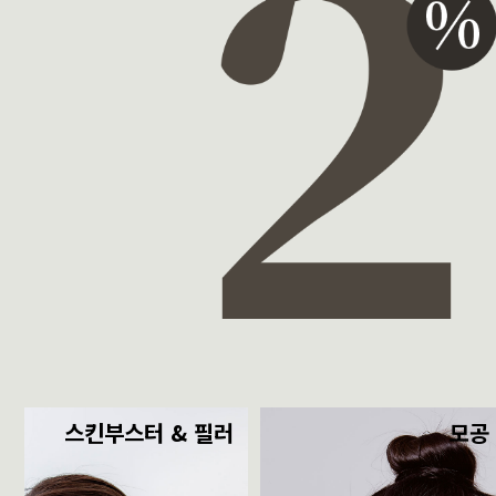
스킨부스터 & 필러
모공