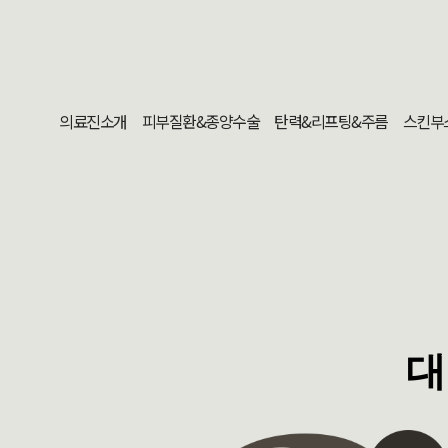
의료진소개
피부질환&종양수술
탄력&리프팅&주름
스킨부
대