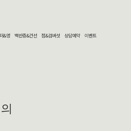
터&멍
백반증&건선
점&검버섯
상담예약
이벤트
문의