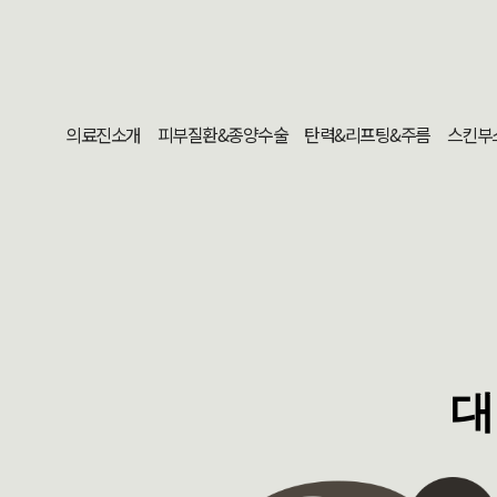
의료진소개
피부질환&종양수술
탄력&리프팅&주름
스킨부
대