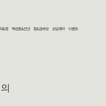
터&멍
백반증&건선
점&검버섯
상담예약
이벤트
문의