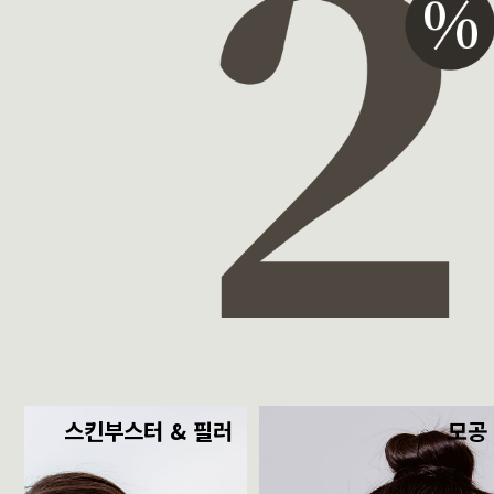
스킨부스터 & 필러
모공