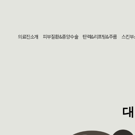
의료진소개
피부질환&종양수술
탄력&리프팅&주름
스킨부
대