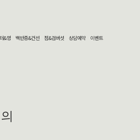
터&멍
백반증&건선
점&검버섯
상담예약
이벤트
문의