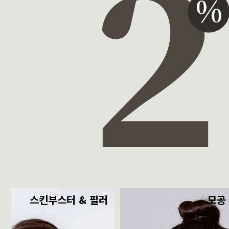
스킨부스터 & 필러
모공