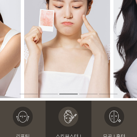
리프팅
스킨부스터 I
모공 I 흉터