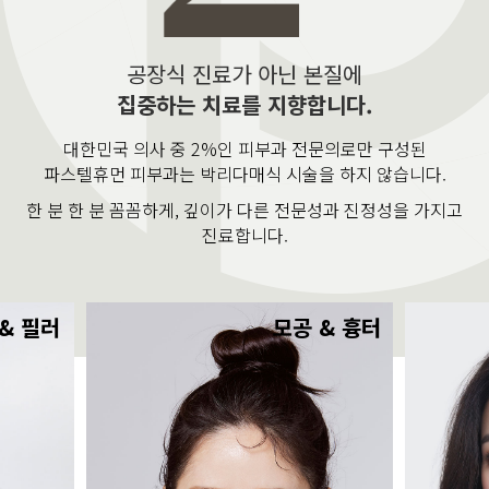
공장식 진료가 아닌 본질에
집중하는 치료를 지향합니다.
대한민국 의사 중 2%인 피부과 전문의로만 구성된
파스텔휴먼 피부과는 박리다매식 시술을 하지 않습니다.
한 분 한 분 꼼꼼하게, 깊이가 다른 전문성과 진정성을 가지고
진료합니다.
& 필러
모공 & 흉터