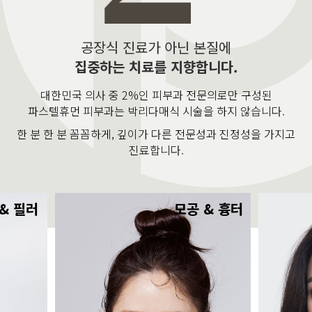
공장식 진료가 아닌 본질에
집중하는 치료를 지향합니다.
대한민국 의사 중 2%인 피부과 전문의로만 구성된
파스텔휴먼 피부과는 박리다매식 시술을 하지 않습니다.
한 분 한 분 꼼꼼하게, 깊이가 다른 전문성과 진정성을 가지고
진료합니다.
& 필러
모공 & 흉터