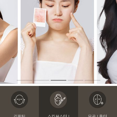
리프팅
스킨부스터 I
모공 I 흉터