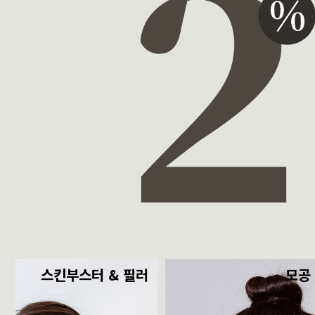
스킨부스터 & 필러
모공