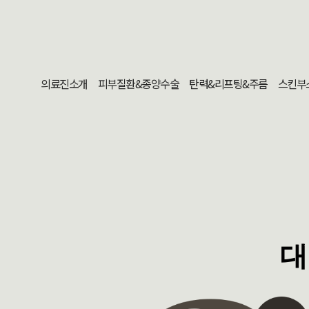
의료진소개
피부질환&종양수술
탄력&리프팅&주름
스킨부
대