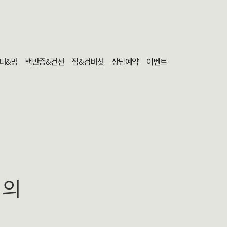
터&멍
백반증&건선
점&검버섯
상담예약
이벤트
문의