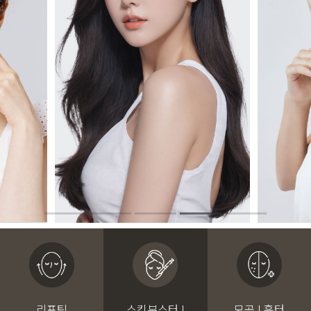
리프팅
스킨부스터 I
모공 I 흉터