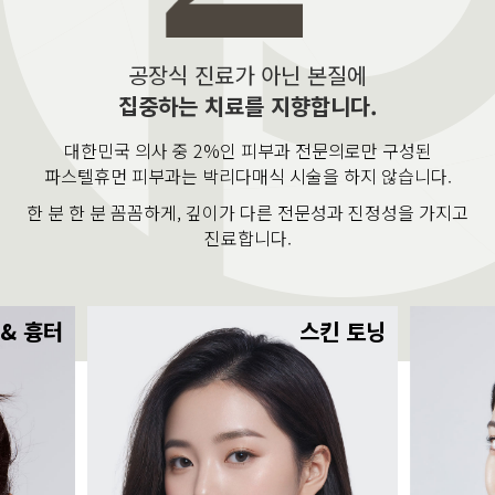
공장식 진료가 아닌 본질에
집중하는 치료를 지향합니다.
대한민국 의사 중 2%인 피부과 전문의로만 구성된
파스텔휴먼 피부과는 박리다매식 시술을 하지 않습니다.
한 분 한 분 꼼꼼하게, 깊이가 다른 전문성과 진정성을 가지고
진료합니다.
 & 흉터
스킨 토닝