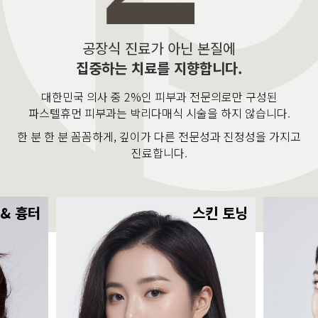
공장식 진료가 아닌 본질에
집중하는 치료를 지향합니다.
대한민국 의사 중 2%인 피부과 전문의로만 구성된
파스텔휴먼 피부과는 박리다매식 시술을 하지 않습니다.
한 분 한 분 꼼꼼하게, 깊이가 다른 전문성과 진정성을 가지고
진료합니다.
 & 흉터
스킨 토닝