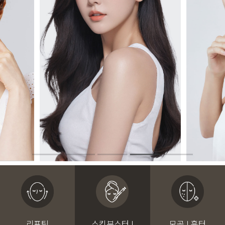
리프팅
스킨부스터 I
모공 I 흉터