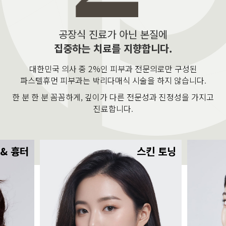
공장식 진료가 아닌 본질에
집중하는 치료를 지향합니다.
대한민국 의사 중 2%인 피부과 전문의로만 구성된
파스텔휴먼 피부과는 박리다매식 시술을 하지 않습니다.
한 분 한 분 꼼꼼하게, 깊이가 다른 전문성과 진정성을 가지고
진료합니다.
 & 흉터
스킨 토닝