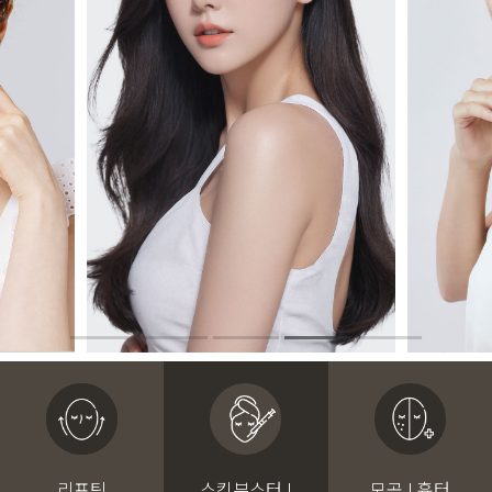
리프팅
스킨부스터 I
모공 I 흉터