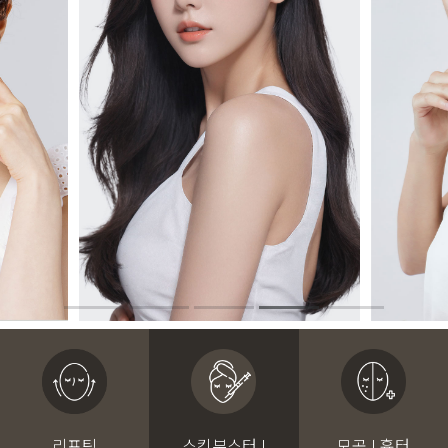
리프팅
스킨부스터 I
모공 I 흉터