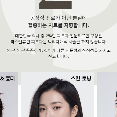
공장식 진료가 아닌 본질에
집중하는 치료를 지향합니다.
대한민국 의사 중 2%인 피부과 전문의로만 구성된
파스텔휴먼 피부과는 박리다매식 시술을 하지 않습니다.
한 분 한 분 꼼꼼하게, 깊이가 다른 전문성과 진정성을 가지고
진료합니다.
 & 흉터
스킨 토닝