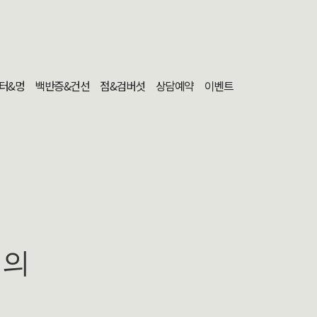
터&멍
백반증&건선
점&검버섯
상담예약
이벤트
문의