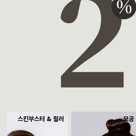
스킨부스터 & 필러
모공