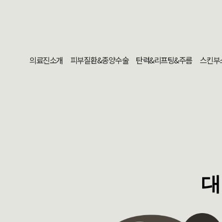
의료진소개
피부질환&종양수술
탄력&리프팅&주름
스킨부
대