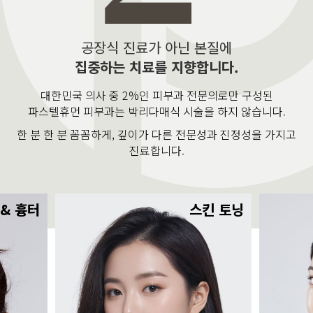
공장식 진료가 아닌 본질에
집중하는 치료를 지향합니다.
대한민국 의사 중 2%인 피부과 전문의로만 구성된
파스텔휴먼 피부과는 박리다매식 시술을 하지 않습니다.
한 분 한 분 꼼꼼하게, 깊이가 다른 전문성과 진정성을 가지고
진료합니다.
 & 흉터
스킨 토닝