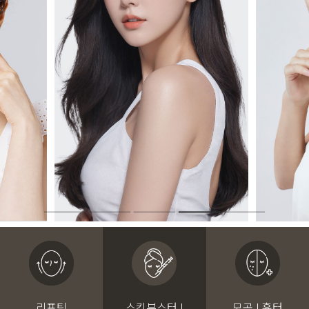
리프팅
스킨부스터 I
모공 I 흉터