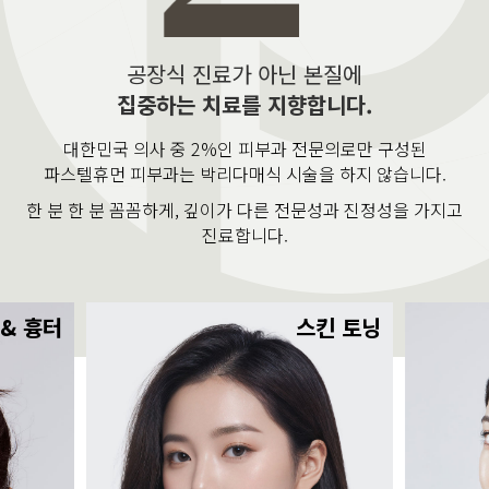
공장식 진료가 아닌 본질에
집중하는 치료를 지향합니다.
대한민국 의사 중 2%인 피부과 전문의로만 구성된
파스텔휴먼 피부과는 박리다매식 시술을 하지 않습니다.
한 분 한 분 꼼꼼하게, 깊이가 다른 전문성과 진정성을 가지고
진료합니다.
 & 흉터
스킨 토닝