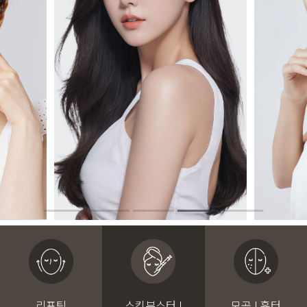
리프팅
스킨부스터 I
모공 I 흉터