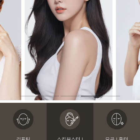
리프팅
스킨부스터 I
모공 I 흉터