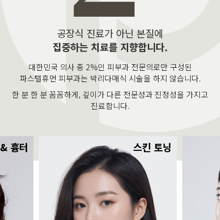
공장식 진료가 아닌 본질에
집중하는 치료를 지향합니다.
대한민국 의사 중 2%인 피부과 전문의로만 구성된
파스텔휴먼 피부과는 박리다매식 시술을 하지 않습니다.
한 분 한 분 꼼꼼하게, 깊이가 다른 전문성과 진정성을 가지고
진료합니다.
 & 흉터
스킨 토닝