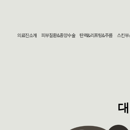
의료진소개
피부질환&종양수술
탄력&리프팅&주름
스킨부
대