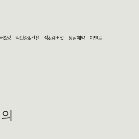
터&멍
백반증&건선
점&검버섯
상담예약
이벤트
문의