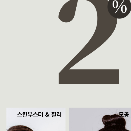
스킨부스터 & 필러
모공