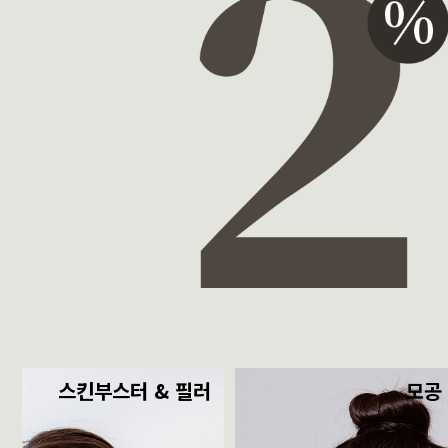
스킨부스터 & 필러
모공