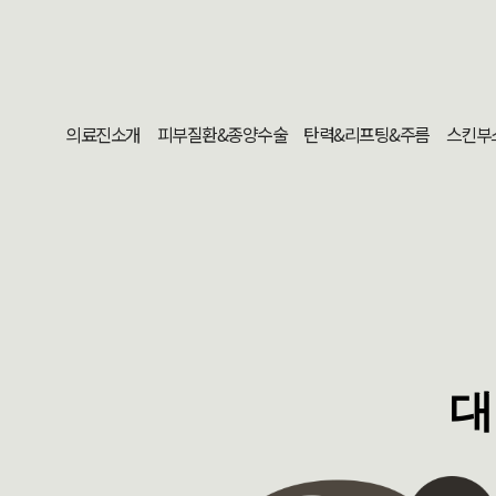
의료진소개
피부질환&종양수술
탄력&리프팅&주름
스킨부
대