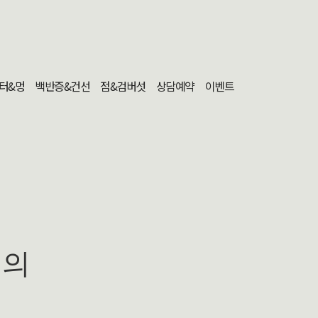
터&멍
백반증&건선
점&검버섯
상담예약
이벤트
문의