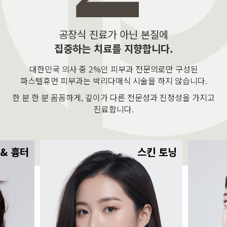
공장식 진료가 아닌 본질에
집중하는 치료를 지향합니다.
대한민국 의사 중 2%인 피부과 전문의로만 구성된
파스텔휴먼 피부과는 박리다매식 시술을 하지 않습니다.
한 분 한 분 꼼꼼하게, 깊이가 다른 전문성과 진정성을 가지고
진료합니다.
 & 흉터
스킨 토닝