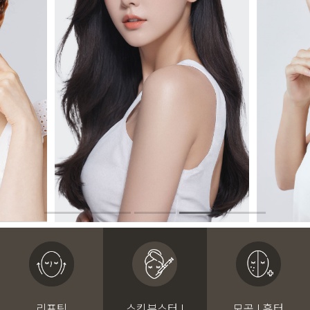
리프팅
스킨부스터 I
모공 I 흉터