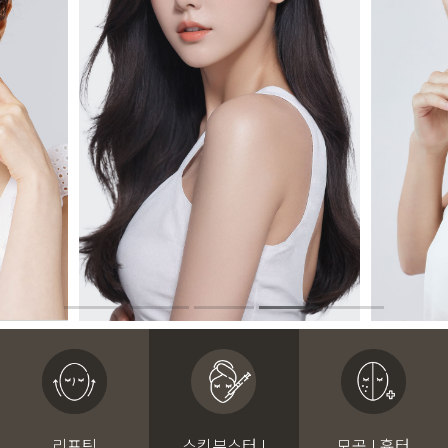
리프팅
스킨부스터 I
모공 I 흉터