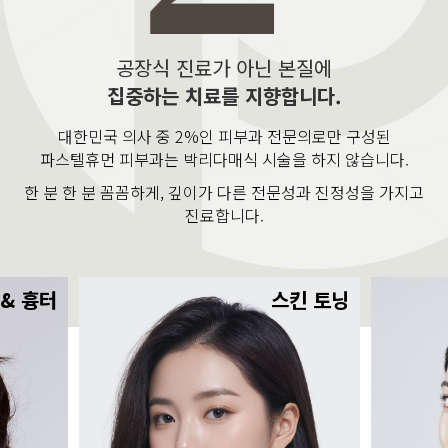
공장식 진료가 아닌 본질에
집중하는 치료를 지향합니다.
대한민국 의사 중 2%인 피부과 전문의로만 구성된
파스텔휴먼 피부과는 박리다매식 시술을 하지 않습니다.
한 분 한 분 꼼꼼하게, 깊이가 다른 전문성과 진정성을 가지고
진료합니다.
 & 흉터
스킨 토닝