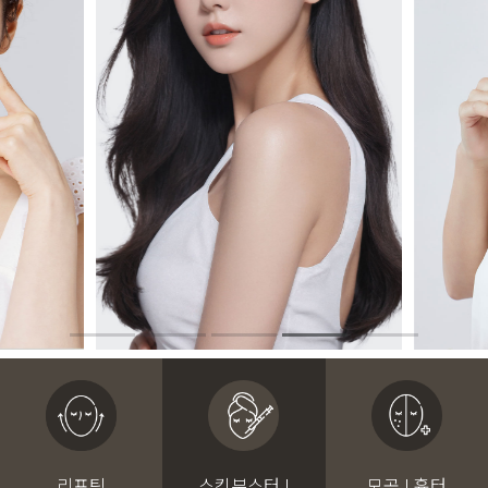
리프팅
스킨부스터 I
모공 I 흉터