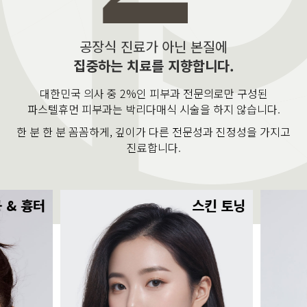
공장식 진료가 아닌 본질에
집중하는 치료를 지향합니다.
대한민국 의사 중 2%인 피부과 전문의로만 구성된
파스텔휴먼 피부과는 박리다매식 시술을 하지 않습니다.
한 분 한 분 꼼꼼하게, 깊이가 다른 전문성과 진정성을 가지고
진료합니다.
 & 흉터
스킨 토닝