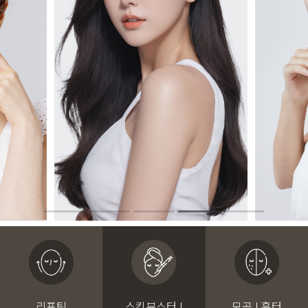
리프팅
스킨부스터 I
모공 I 흉터