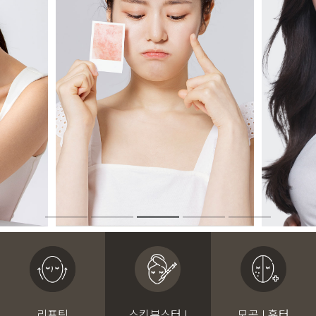
리프팅
스킨부스터 I
모공 I 흉터