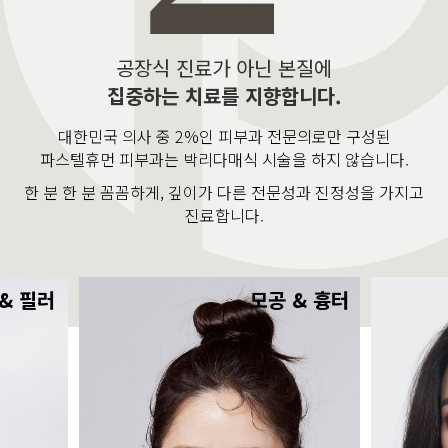
공장식 진료가 아닌 본질에
집중하는 치료를 지향합니다.
대한민국 의사 중 2%인 피부과 전문의로만 구성된
파스텔휴먼 피부과는 박리다매식 시술을 하지 않습니다.
한 분 한 분 꼼꼼하게, 깊이가 다른 전문성과 진정성을 가지고
진료합니다.
& 필러
모공 & 흉터