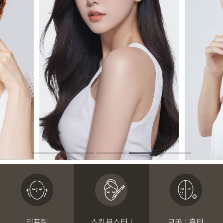
리프팅
스킨부스터 I
모공 I 흉터