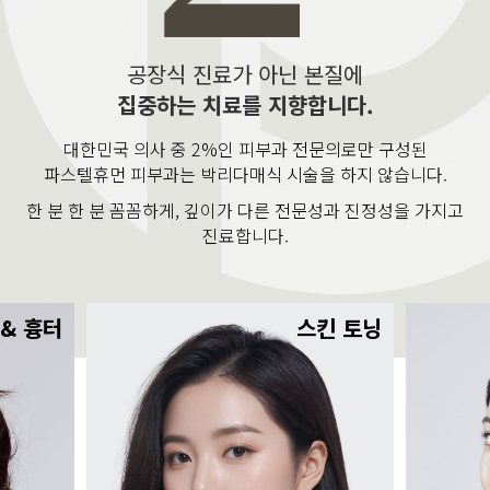
공장식 진료가 아닌 본질에
집중하는 치료를 지향합니다.
대한민국 의사 중 2%인 피부과 전문의로만 구성된
파스텔휴먼 피부과는 박리다매식 시술을 하지 않습니다.
한 분 한 분 꼼꼼하게, 깊이가 다른 전문성과 진정성을 가지고
진료합니다.
 & 흉터
스킨 토닝