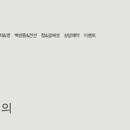
터&멍
백반증&건선
점&검버섯
상담예약
이벤트
문의