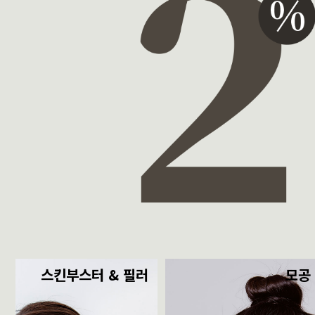
스킨부스터 & 필러
모공