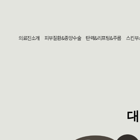
의료진소개
피부질환&종양수술
탄력&리프팅&주름
스킨부
대