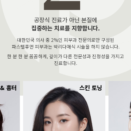
공장식 진료가 아닌 본질에
집중하는 치료를 지향합니다.
대한민국 의사 중 2%인 피부과 전문의로만 구성된
파스텔휴먼 피부과는 박리다매식 시술을 하지 않습니다.
한 분 한 분 꼼꼼하게, 깊이가 다른 전문성과 진정성을 가지고
진료합니다.
 & 흉터
스킨 토닝