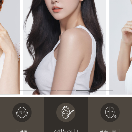
리프팅
스킨부스터 I
모공 I 흉터