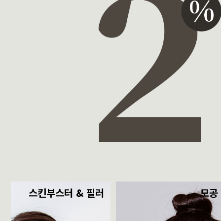
스킨부스터 & 필러
모공