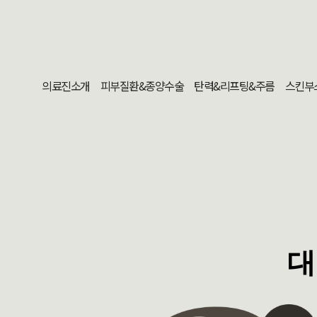
의료진소개
피부질환&종양수술
탄력&리프팅&주름
스킨부
대