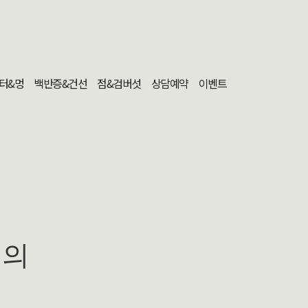
터&멍
백반증&건선
점&검버섯
상담예약
이벤트
문의