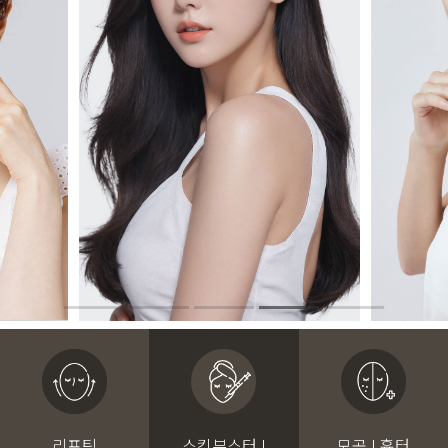
리프팅
스킨부스터 I
모공 I 흉터