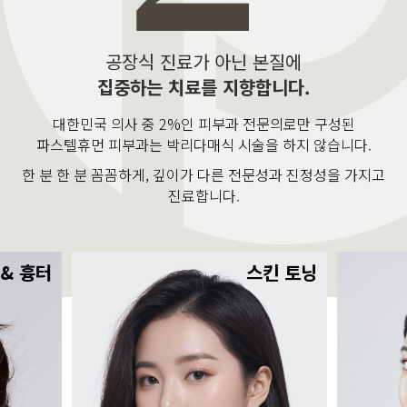
공장식 진료가 아닌 본질에
집중하는 치료를 지향합니다.
대한민국 의사 중 2%인 피부과 전문의로만 구성된
파스텔휴먼 피부과는 박리다매식 시술을 하지 않습니다.
한 분 한 분 꼼꼼하게, 깊이가 다른 전문성과 진정성을 가지고
진료합니다.
 & 흉터
스킨 토닝