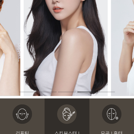
리프팅
스킨부스터 I
모공 I 흉터