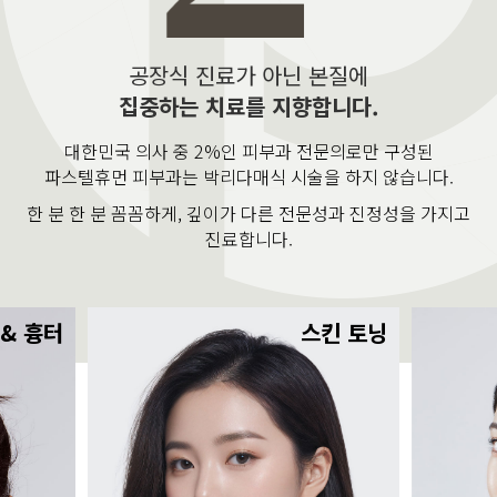
공장식 진료가 아닌 본질에
집중하는 치료를 지향합니다.
대한민국 의사 중 2%인 피부과 전문의로만 구성된
파스텔휴먼 피부과는 박리다매식 시술을 하지 않습니다.
한 분 한 분 꼼꼼하게, 깊이가 다른 전문성과 진정성을 가지고
진료합니다.
 & 흉터
스킨 토닝